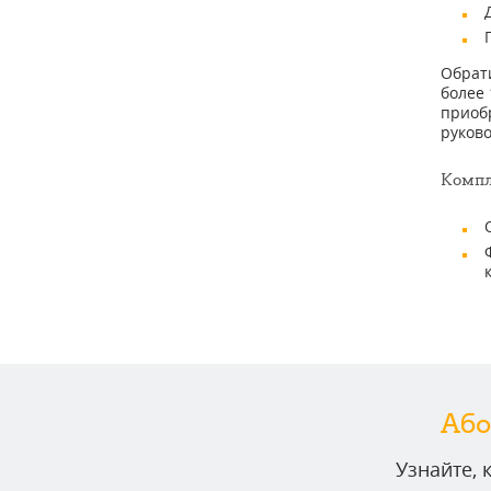
Обрати
более 
приоб
руково
Компл
Або
Узнайте,