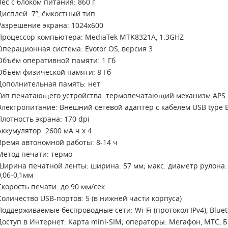
Вес с блоком питания: 860 г
Дисплей: 7”, ёмкостный тип
Разрешение экрана: 1024х600
Процессор компьютера: MediaTek MTK8321A, 1.3GHZ
Операционная система: Evotor OS, версия 3
Объём оперативной памяти: 1 Гб
Объём физической памяти: 8 Гб
Дополнительная память: нет
Тип печатающего устройства: термопечатающий механизм APS 
Электропитание: Внешний сетевой адаптер с кабелем USB type B,
Плотность экрана: 170 dpi
Аккумулятор: 2600 мА·ч х 4
Время автономной работы: 8-14 ч
Метод печати: термо
Ширина печатной ленты: ширина: 57 мм; макс. диаметр рулона:
0,06-0,1мм
Скорость печати: до 90 мм/сек
Количество USB-портов: 5 (в нижней части корпуса)
Поддерживаемые беспроводные сети: Wi-Fi (протокол IPv4), Bluet
Доступ в Интернет: Карта mini-SIM; операторы: Мегафон, МТС, Б