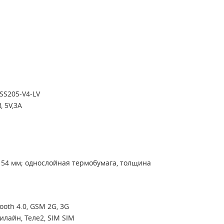
SS205-V4-LV
 5V,3A
 54 мм; однослойная термобумага, толщина
ooth 4.0, GSM 2G, 3G
илайн, Теле2, SIM SIM