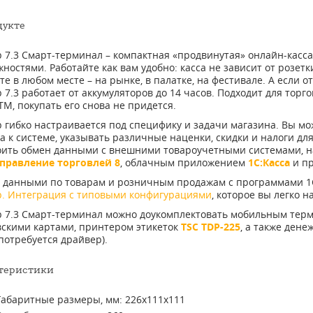
дукте
р 7.3 Смарт-терминал – компактная «продвинутая» онлайн-касс
ностями. Работайте как вам удобно: касса не зависит от розетк
те в любом месте – на рынке, в палатке, на фестивале. А если о
 7.3 работает от аккумуляторов до 14 часов. Подходит для торг
ТМ, покупать его снова не придется.
р гибко настраивается под специфику и задачи магазина. Вы м
а к системе, указывать различные наценки, скидки и налоги дл
оить обмен данными с внешними товароучетными системами, 
Управление торговлей 8
, облачным приложением
1С:Касса
и п
 данными по товарам и розничным продажам с программами 
р. Интеграция с типовыми конфигурациями
, которое вы легко 
р 7.3 Смарт-терминал можно доукомплектовать мобильным те
вскими картами, принтером этикеток
TSC TDP-225
, а также ден
потребуется драйвер).
теристики
Габаритные размеры, мм: 226х111х111