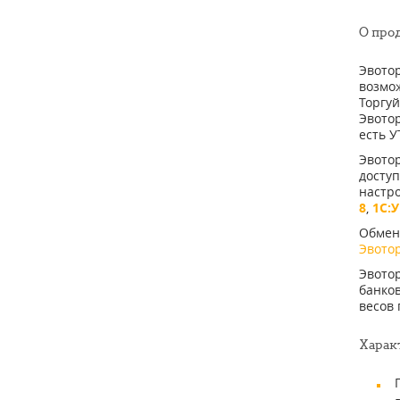
О про
Эвото
возмож
Торгуй
Эвотор
есть У
Эвото
доступ
настр
8
,
1С:
Обмен
Эвото
Эвото
банко
весов 
Харак