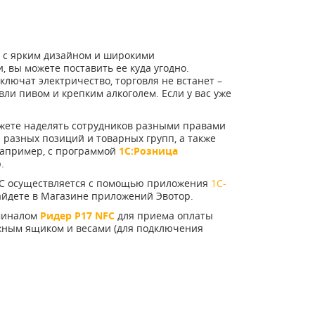
а с ярким дизайном и широкими
и, вы можете поставить ее куда угодно.
тключат электричество, торговля не встанет –
овли пивом и крепким алкоголем. Если у вас уже
ожете наделять сотрудников разными правами
я разных позиций и товарных групп, а также
например, с программой
1С:Розница
р.
1С осуществляется с помощью приложения
1С-
найдете в Магазине приложений Эвотор.
рминалом
Ридер P17 NFC
для приема оплаты
ежным ящиком и весами (для подключения