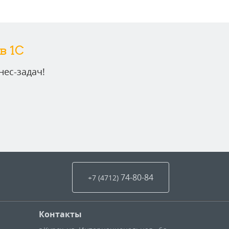
в 1C
ес-задач!
74-80-84
+7 (4712
)
Контакты