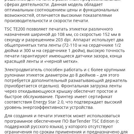
сферах деятельности. Данная модель обладает
оптимальным соотношением цены и функциональных
возможностей, отличается высокими показателями
производительности и скорости печати.
TSC TE200 позволяет печатать этикетки различного
назначения шириной до 108 мм, со скоростью 152 мм в
секунду и разрешением 203 dpi. Аппарат использует два
общепринятых типа ленты (72-110 м на сердечнике 1/2
дюйма и 300 м на сердечнике 1 дюйм), высокую точность
печати гарантируют имеющиеся датчики зазора, конца
красящей ленты и «черной метки».
Электродвигатель способен работать и с более крупными
рулонами этикеток диаметром до 8 дюймов – для этого
потребуется дополнительный разматывающий держатель
(приобретается отдельно). Фронтальная загрузка ленты
через откидывающуюся крышку обеспечит простое и
быстрое обслуживание. Принтер имеет сертификат
соответствия Energy Star 2.0, что подтверждает высокий
уровень энергоэффективности устройства.
Для создания и печати этикеток может использоваться
программное обеспечение ПО BarTender TSC Edition (с
поддержкой русского языка), у которого отсутствуют
ограничения по срокам применения и предназначено для