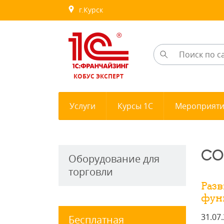
г.Курск
КОБУС ЭКСПЕРТ
Услуги
Курсы 1С
Мероприят
СО
Оборудование для
торговли
Разв
фун
31.07
Бесплатная