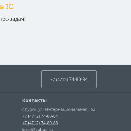
в 1C
ес-задач!
74-80-84
+7 (4712
)
Контакты
г.Курск
,
ул. Интернациональная, .6д
+7 (4712) 74-80-84
+7 (4712) 74-80-88
koral@cobus.ru