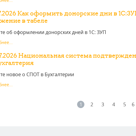
нее...
7.2026 Как оформить донорские дни в 1С:З
жение в табеле
те об оформлении донорских дней в 1С: ЗУП
нее...
7.2026 Национальная система подтвержден
ухгалтерия
те новое о СПОТ в Бухгалтерии
нее...
1
2
3
4
5
6