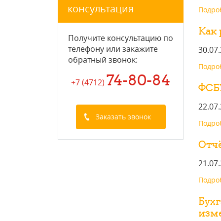
консультация
Подроб
Как
Получите консультацию по
телефону или закажите
30.07
обратный звонок
:
Подроб
74-80-84
+7 (4712
)
ФСБУ
22.07
Заказать звонок
Подроб
Отчё
21.07
Подроб
Бухг
изме