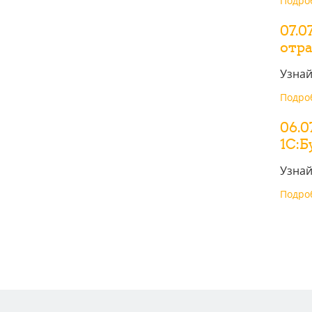
Подроб
07.0
отра
Узнай
Подроб
06.0
1С:Б
Узнай
Подроб